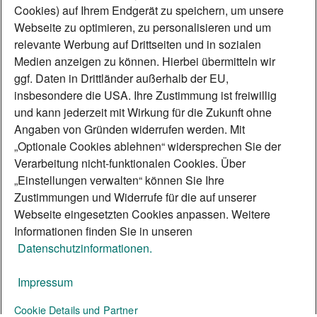
Cookies) auf Ihrem Endgerät zu speichern, um unsere
Webseite zu optimieren, zu personalisieren und um
(21) Hinweisgebersystem
relevante Werbung auf Drittseiten und in sozialen
Medien anzeigen zu können. Hierbei übermitteln wir
Die ABN AMRO Gruppe will "gemeinsam
ggf. Daten in Drittländer außerhalb der EU,
Zeichen setzen". Dies bedeutet
insbesondere die USA. Ihre Zustimmung ist freiwillig
richtungsweisend zu agieren. ABN
und kann jederzeit mit Wirkung für die Zukunft ohne
Angaben von Gründen widerrufen werden. Mit
AMRO@WARD wurde als unabhängiges
„Optionale Cookies ablehnen“ widersprechen Sie der
Hinweisgebersystem implementiert, um
Verarbeitung nicht-funktionalen Cookies. Über
illegalem und unethischem Verhalten
„Einstellungen verwalten“ können Sie Ihre
Zustimmungen und Widerrufe für die auf unserer
entgegenzuwirken und dies aufzudecken.
Webseite eingesetzten Cookies anpassen. Weitere
Informationen finden Sie in unseren
Hinweisgebersystem
Datenschutzinformationen.
Impressum
Cookie Details und Partner