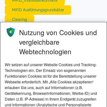
MiFiD_Interessenkonflikte
MiFiD Ausführungsgrundsätze
Clearing
Pricing
Nutzung von Cookies und
vergleichbare
(19) FAQ Gesetze zur Umsetzung der
Webtechnologien
zweiten Aktionärsrichtlinie
ARUG II
Wir setzen auf unserer Website Cookies und Tracking-
Technologien ein. Der Einsatz von sogenannten
(20) PSD 2
Funktionalen Cookies ist für die Bereitstellung unserer
Zahlungsdienstrichtlinie
Webseite erforderlich. Mit „Alle Cookies akzeptieren“
erlauben Sie uns, auch auf Informationen (z.B.
Informationsblatt Ihre Rechte bei europaweiten
Gerätekennung, Browserinformationen, Werbe-ID) und
Zahlungen
Daten (z.B. IP-Adresse) in Ihrem Endgerät zuzugreifen
TPP Dokumentation
und Informationen (Analytische und Personalisierte