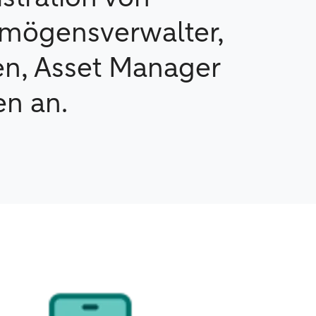
rmögensverwalter,
oren, Asset Manager
en an.