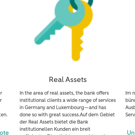
Real Assets
r
In the area of real assets, the bank offers
Im n
r
institutional clients a wide range of services
bünd
in Germany and Luxembourg—and has
Aus
ten.
done so with great success.
Auf dem Gebiet
Serv
der Real Assets bietet die Bank
institutionellen Kunden ein breit
ote
Un