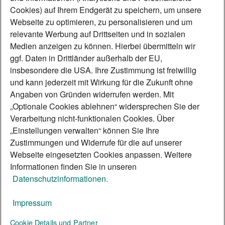
Verkehrsadern
Cookies) auf Ihrem Endgerät zu speichern, um unsere
Webseite zu optimieren, zu personalisieren und um
relevante Werbung auf Drittseiten und in sozialen
Medien anzeigen zu können. Hierbei übermitteln wir
ggf. Daten in Drittländer außerhalb der EU,
insbesondere die USA. Ihre Zustimmung ist freiwillig
und kann jederzeit mit Wirkung für die Zukunft ohne
Sie haben Fragen zu
Angaben von Gründen widerrufen werden. Mit
„Optionale Cookies ablehnen“ widersprechen Sie der
unseren Leistungen?
Verarbeitung nicht-funktionalen Cookies. Über
„Einstellungen verwalten“ können Sie Ihre
Schreiben Sie uns!
Zustimmungen und Widerrufe für die auf unserer
Webseite eingesetzten Cookies anpassen. Weitere
Informationen finden Sie in unseren
Datenschutzinformationen.
JETZT KONTAKT AUFNEHMEN
Impressum
Cookie Details und Partner