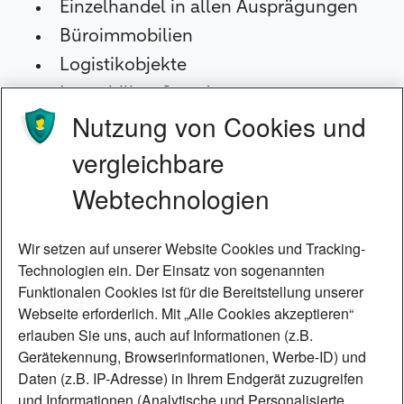
Einzelhandel in allen Ausprägungen
Büroimmobilien
Logistikobjekte
Immobilien-Standorte
Nutzung von Cookies und
Deutsche Standorte
vergleichbare
Wir bieten unsere Finanzierungen
Webtechnologien
hauptsächlich Deutschland an. Wir
konzentrieren uns dabei auf folgende
Wir setzen auf unserer Website Cookies und Tracking-
Standorte:
Technologien ein. Der Einsatz von sogenannten
Funktionalen Cookies ist für die Bereitstellung unserer
„Big 7-Städte“ und die dazugehörigen
Webseite erforderlich. Mit „Alle Cookies akzeptieren“
Metropolregionen
erlauben Sie uns, auch auf Informationen (z.B.
Gerätekennung, Browserinformationen, Werbe-ID) und
Wirtschaftsstarke B-Städte
Daten (z.B. IP-Adresse) in Ihrem Endgerät zuzugreifen
Logistikstandorte entlang der
und Informationen (Analytische und Personalisierte